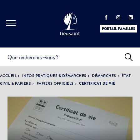
PORTAIL FAMILLES
INFOS
PRATIQUES &
ACTUALITÉS &
ACCUEIL
INFOS PRATIQUES & DÉMARCHES
DÉMARCHES
ÉTAT-
DÉMARCHES
ÉVÈNEMENTS
CIVIL & PAPIERS
PAPIERS OFFICIELS
CERTIFICAT DE VIE
DÉMOCRATIE
LA VILLE
PARTICIPATIVE