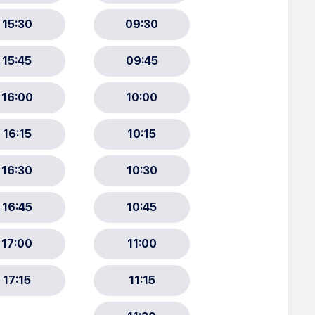
ment :
ciative