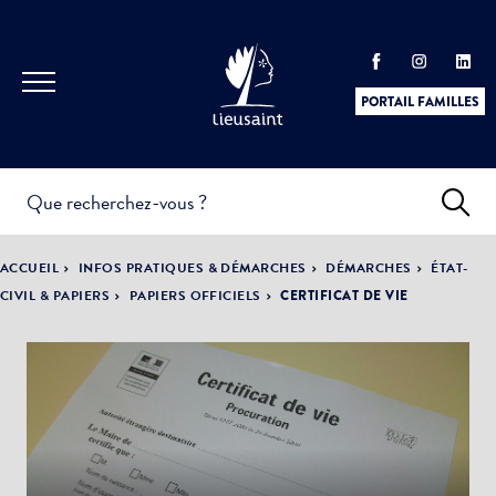
PORTAIL FAMILLES
INFOS
PRATIQUES &
ACTUALITÉS &
ACCUEIL
INFOS PRATIQUES & DÉMARCHES
DÉMARCHES
ÉTAT-
DÉMARCHES
ÉVÈNEMENTS
CIVIL & PAPIERS
PAPIERS OFFICIELS
CERTIFICAT DE VIE
DÉMOCRATIE
LA VILLE
PARTICIPATIVE