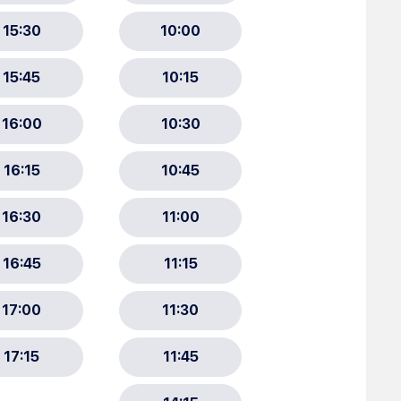
ment :
ciative