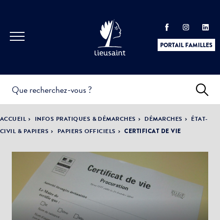
PORTAIL FAMILLES
INFOS
PRATIQUES &
ACTUALITÉS &
ACCUEIL
INFOS PRATIQUES & DÉMARCHES
DÉMARCHES
ÉTAT-
DÉMARCHES
ÉVÈNEMENTS
CIVIL & PAPIERS
PAPIERS OFFICIELS
CERTIFICAT DE VIE
DÉMOCRATIE
LA VILLE
PARTICIPATIVE