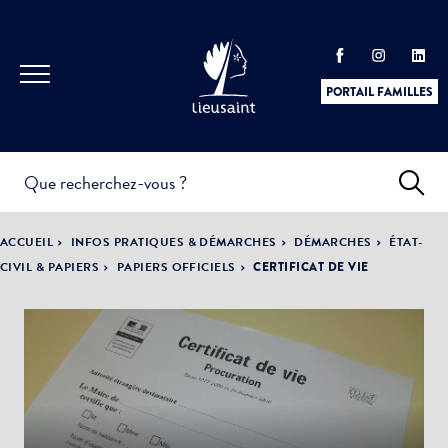
PORTAIL FAMILLES
INFOS
PRATIQUES &
ACTUALITÉS &
ACCUEIL
INFOS PRATIQUES & DÉMARCHES
DÉMARCHES
ÉTAT-
DÉMARCHES
ÉVÈNEMENTS
CIVIL & PAPIERS
PAPIERS OFFICIELS
CERTIFICAT DE VIE
DÉMOCRATIE
LA VILLE
PARTICIPATIVE