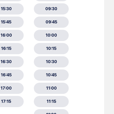
ment :
ciative