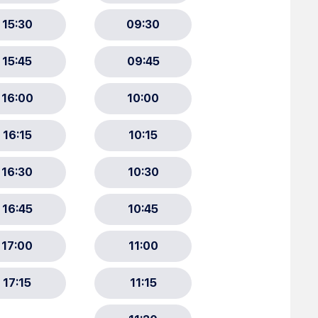
ment :
ciative