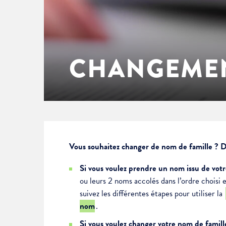
Enfance & jeunesse
Famille
Élus du conseil municipal
Ville bienveillante
Cadre de vie
Logement
Séances du Conseil municipal
Ville éducative
CHANGEME
Culture
État-civil & papiers
Actes administratifs
Ville écologique
Temps libre
Citoyenneté
Solidarité
Location de salles
Vous souhaitez changer de nom de famille ? De
Si vous voulez prendre un nom issu de vot
Annuaires & carte interactive
Urbanisme
ou leurs 2 noms accolés dans l’ordre choisi 
suivez les différentes étapes pour utiliser la
Je suis senior
nom
.
Si vous voulez changer votre nom de famil