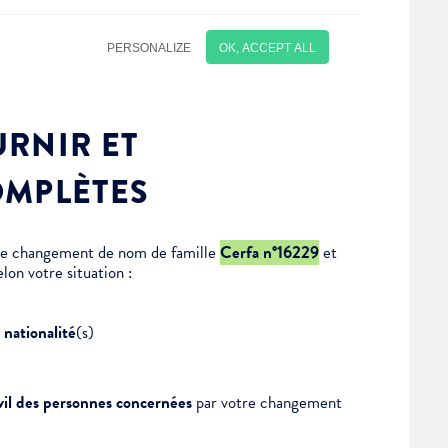
RNIR ET
OMPLÈTES
 de changement de nom de famille
Cerfa n°16229
et
lon votre situation :
s
nationalité
(s)
civil des personnes concernées
par votre changement