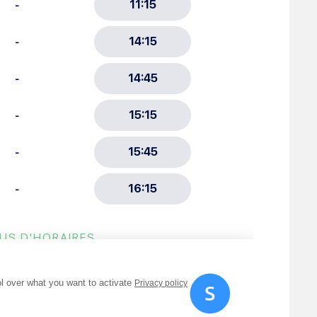
ment :
ciative