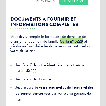
DOCUMENTS À FOURNIR ET
INFORMATIONS COMPLÈTES
Vous devez remplir le formulaire de demande de
changement de nom de famille
Cerfa n°16229
et
joindre au formulaire les documents suivants, selon
Choisissez votre abonnement :
votre situation :
Alertes Mail
Justificatif de votre
identité
et de votre/vos
Newsletter Culture
nationalité
(s)
Newsletter Sport et Vie associative
Justificatif de
domicile
Justificatifs de
votre état civil
et de
l’état civil des
personnes concernées
par votre changement de
nom