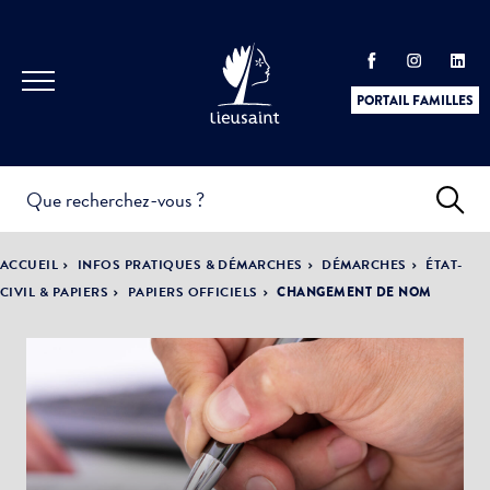
PORTAIL FAMILLES
INFOS
PRATIQUES &
ACTUALITÉS &
ACCUEIL
INFOS PRATIQUES & DÉMARCHES
DÉMARCHES
ÉTAT-
DÉMARCHES
ÉVÈNEMENTS
CIVIL & PAPIERS
PAPIERS OFFICIELS
CHANGEMENT DE NOM
DÉMOCRATIE
LA VILLE
PARTICIPATIVE