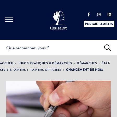
PORTAIL FAMILLES
INFOS
PRATIQUES &
ACTUALITÉS &
ACCUEIL
INFOS PRATIQUES & DÉMARCHES
DÉMARCHES
ÉTAT-
DÉMARCHES
ÉVÈNEMENTS
CIVIL & PAPIERS
PAPIERS OFFICIELS
CHANGEMENT DE NOM
DÉMOCRATIE
LA VILLE
PARTICIPATIVE