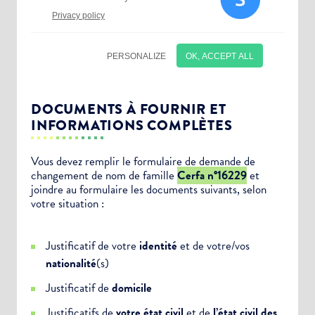
DOCUMENTS À FOURNIR ET
INFORMATIONS COMPLÈTES
Vous devez remplir le formulaire de demande de
changement de nom de famille
Cerfa n°16229
et
Choisissez votre abonnement :
joindre au formulaire les documents suivants, selon
Alertes Mail
votre situation :
Newsletter Culture
Justificatif de votre
identité
et de votre/vos
Newsletter Sport et Vie associative
nationalité
(s)
Justificatif de
domicile
Justificatifs de
votre état civil
et de
l’état civil des