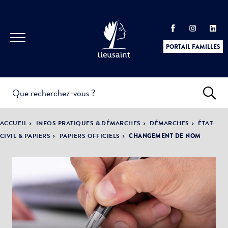
PORTAIL FAMILLES
INFOS
PRATIQUES &
ACTUALITÉS &
ACCUEIL
INFOS PRATIQUES & DÉMARCHES
DÉMARCHES
ÉTAT-
DÉMARCHES
ÉVÈNEMENTS
CIVIL & PAPIERS
PAPIERS OFFICIELS
CHANGEMENT DE NOM
DÉMOCRATIE
LA VILLE
PARTICIPATIVE