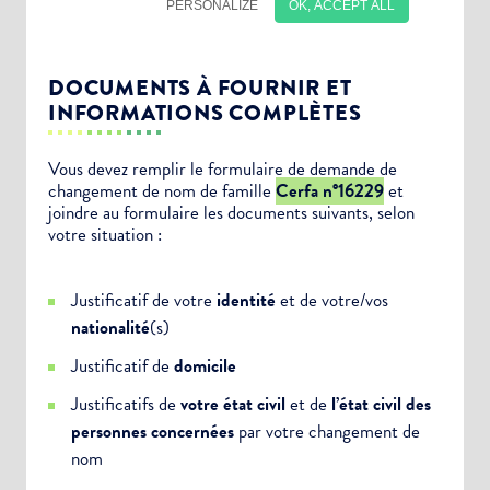
DOCUMENTS À FOURNIR ET
INFORMATIONS COMPLÈTES
Vous devez remplir le formulaire de demande de
changement de nom de famille
Cerfa n°16229
et
joindre au formulaire les documents suivants, selon
Choisissez votre abonnement :
votre situation :
Alertes Mail
Justificatif de votre
identité
et de votre/vos
Newsletter Culture
nationalité
(s)
Newsletter Sport et Vie associative
Justificatif de
domicile
Justificatifs de
votre état civil
et de
l’état civil des
personnes concernées
par votre changement de
nom