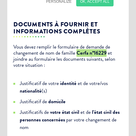
DOCUMENTS À FOURNIR ET
INFORMATIONS COMPLÈTES
Vous devez remplir le formulaire de demande de
changement de nom de famille
Cerfa n°16229
et
joindre au formulaire les documents suivants, selon
Choisissez votre abonnement :
votre situation :
Alertes Mail
Justificatif de votre
identité
et de votre/vos
Newsletter Culture
nationalité
(s)
Newsletter Sport et Vie associative
Justificatif de
domicile
Justificatifs de
votre état civil
et de
l’état civil des
personnes concernées
par votre changement de
nom