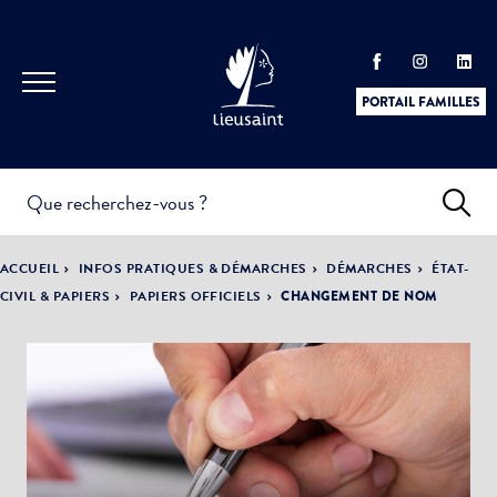
PORTAIL FAMILLES
INFOS
PRATIQUES &
ACTUALITÉS &
ACCUEIL
INFOS PRATIQUES & DÉMARCHES
DÉMARCHES
ÉTAT-
DÉMARCHES
ÉVÈNEMENTS
CIVIL & PAPIERS
PAPIERS OFFICIELS
CHANGEMENT DE NOM
DÉMOCRATIE
LA VILLE
PARTICIPATIVE