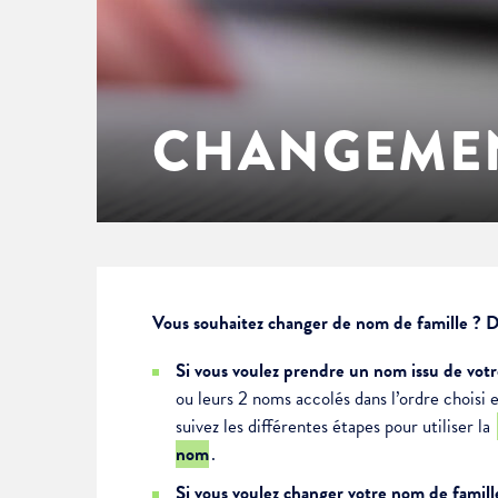
Enfance & jeunesse
Famille
Élus du conseil municipal
Ville bienveillante
Cadre de vie
Logement
Séances du Conseil municipal
Ville éducative
CHANGEME
Culture
État-civil & papiers
Actes administratifs
Ville écologique
Temps libre
Citoyenneté
Solidarité
Location de salles
Vous souhaitez changer de nom de famille ? De
Si vous voulez prendre un nom issu de vot
Annuaires & carte interactive
Urbanisme
ou leurs 2 noms accolés dans l’ordre choisi 
suivez les différentes étapes pour utiliser la
Je suis senior
nom
.
Si vous voulez changer votre nom de famil