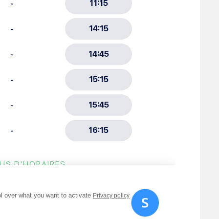
ment :
ciative