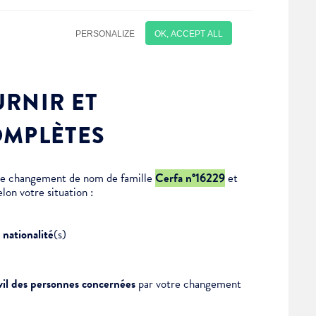
RNIR ET
OMPLÈTES
 de changement de nom de famille
Cerfa n°16229
et
lon votre situation :
s
nationalité
(s)
civil des personnes concernées
par votre changement