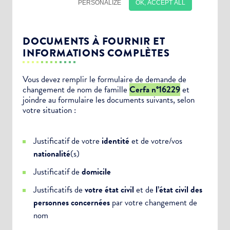
DOCUMENTS À FOURNIR ET
INFORMATIONS COMPLÈTES
Vous devez remplir le formulaire de demande de
changement de nom de famille
Cerfa n°16229
et
joindre au formulaire les documents suivants, selon
Choisissez votre abonnement :
votre situation :
Alertes Mail
Justificatif de votre
identité
et de votre/vos
Newsletter Culture
nationalité
(s)
Newsletter Sport et Vie associative
Justificatif de
domicile
Justificatifs de
votre état civil
et de
l’état civil des
personnes concernées
par votre changement de
nom