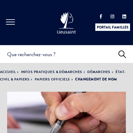
PORTAIL FAMILLES
INFOS
PRATIQUES &
ACTUALITÉS &
ACCUEIL
INFOS PRATIQUES & DÉMARCHES
DÉMARCHES
ÉTAT-
DÉMARCHES
ÉVÈNEMENTS
CIVIL & PAPIERS
PAPIERS OFFICIELS
CHANGEMENT DE NOM
DÉMOCRATIE
LA VILLE
PARTICIPATIVE