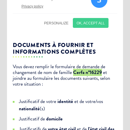
DOCUMENTS À FOURNIR ET
INFORMATIONS COMPLÈTES
Vous devez remplir le formulaire de demande de
changement de nom de famille
Cerfa n°16229
et
Choisissez votre abonnement :
joindre au formulaire les documents suivants, selon
Alertes Mail
votre situation :
Newsletter Culture
Justificatif de votre
identité
et de votre/vos
Newsletter Sport et Vie associative
nationalité
(s)
Justificatif de
domicile
Justificatifs de
votre état civil
et de
l’état civil des