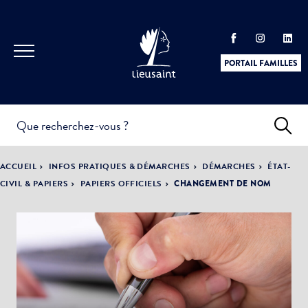
PORTAIL FAMILLES
INFOS
PRATIQUES &
ACTUALITÉS &
ACCUEIL
INFOS PRATIQUES & DÉMARCHES
DÉMARCHES
ÉTAT-
DÉMARCHES
ÉVÈNEMENTS
CIVIL & PAPIERS
PAPIERS OFFICIELS
CHANGEMENT DE NOM
DÉMOCRATIE
LA VILLE
PARTICIPATIVE