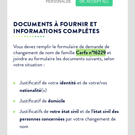
DOCUMENTS À FOURNIR ET
INFORMATIONS COMPLÈTES
Vous devez remplir le formulaire de demande de
changement de nom de famille
Cerfa n°16229
et
joindre au formulaire les documents suivants, selon
Choisissez votre abonnement :
votre situation :
Alertes Mail
Justificatif de votre
identité
et de votre/vos
Newsletter Culture
nationalité
(s)
Newsletter Sport et Vie associative
Justificatif de
domicile
Justificatifs de
votre état civil
et de
l’état civil des
personnes concernées
par votre changement de
nom