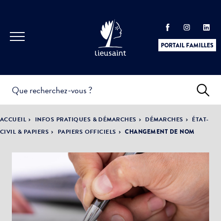
PORTAIL FAMILLES
INFOS
PRATIQUES &
ACTUALITÉS &
ACCUEIL
INFOS PRATIQUES & DÉMARCHES
DÉMARCHES
ÉTAT-
DÉMARCHES
ÉVÈNEMENTS
CIVIL & PAPIERS
PAPIERS OFFICIELS
CHANGEMENT DE NOM
DÉMOCRATIE
LA VILLE
PARTICIPATIVE