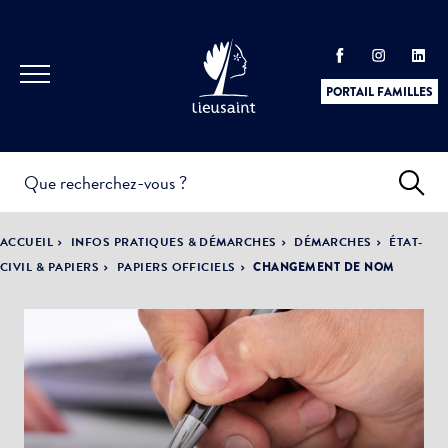
PORTAIL FAMILLES
INFOS
PRATIQUES &
ACTUALITÉS &
ACCUEIL
INFOS PRATIQUES & DÉMARCHES
DÉMARCHES
ÉTAT-
DÉMARCHES
ÉVÈNEMENTS
CIVIL & PAPIERS
PAPIERS OFFICIELS
CHANGEMENT DE NOM
DÉMOCRATIE
LA VILLE
PARTICIPATIVE