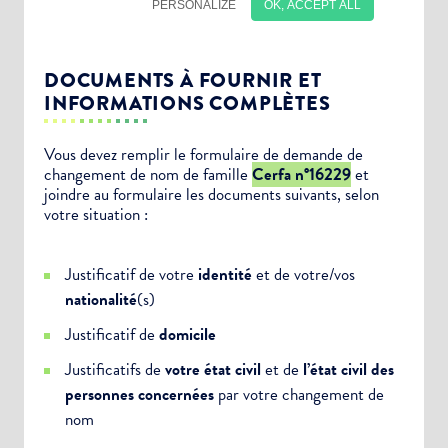
DOCUMENTS À FOURNIR ET
INFORMATIONS COMPLÈTES
Vous devez remplir le formulaire de demande de
changement de nom de famille
Cerfa n°16229
et
joindre au formulaire les documents suivants, selon
Choisissez votre abonnement :
votre situation :
Alertes Mail
Justificatif de votre
identité
et de votre/vos
Newsletter Culture
nationalité
(s)
Newsletter Sport et Vie associative
Justificatif de
domicile
Justificatifs de
votre état civil
et de
l’état civil des
personnes concernées
par votre changement de
nom