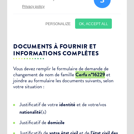
DOCUMENTS À FOURNIR ET
INFORMATIONS COMPLÈTES
Vous devez remplir le formulaire de demande de
changement de nom de famille
Cerfa n°16229
et
Choisissez votre abonnement :
joindre au formulaire les documents suivants, selon
Alertes Mail
votre situation :
Newsletter Culture
Justificatif de votre
identité
et de votre/vos
Newsletter Sport et Vie associative
nationalité
(s)
Justificatif de
domicile
Justificatifs de
votre état civil
et de
l’état civil des