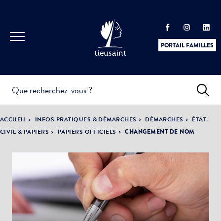
PORTAIL FAMILLES
INFOS
PRATIQUES &
ACTUALITÉS &
ACCUEIL
INFOS PRATIQUES & DÉMARCHES
DÉMARCHES
ÉTAT-
DÉMARCHES
ÉVÈNEMENTS
CIVIL & PAPIERS
PAPIERS OFFICIELS
CHANGEMENT DE NOM
DÉMOCRATIE
LA VILLE
PARTICIPATIVE