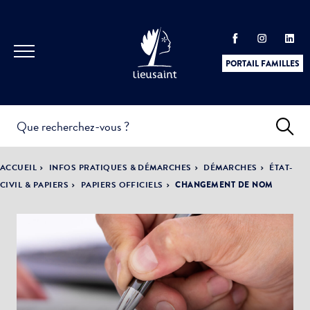
PORTAIL FAMILLES
INFOS
PRATIQUES &
ACTUALITÉS &
ACCUEIL
INFOS PRATIQUES & DÉMARCHES
DÉMARCHES
ÉTAT-
DÉMARCHES
ÉVÈNEMENTS
CIVIL & PAPIERS
PAPIERS OFFICIELS
CHANGEMENT DE NOM
DÉMOCRATIE
LA VILLE
PARTICIPATIVE