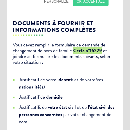
DOCUMENTS À FOURNIR ET
INFORMATIONS COMPLÈTES
Vous devez remplir le formulaire de demande de
changement de nom de famille
Cerfa n°16229
et
joindre au formulaire les documents suivants, selon
Choisissez votre abonnement :
votre situation :
Alertes Mail
Justificatif de votre
identité
et de votre/vos
Newsletter Culture
nationalité
(s)
Newsletter Sport et Vie associative
Justificatif de
domicile
Justificatifs de
votre état civil
et de
l’état civil des
personnes concernées
par votre changement de
nom