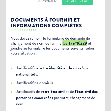
DOCUMENTS À FOURNIR ET
INFORMATIONS COMPLÈTES
Vous devez remplir le formulaire de demande de
changement de nom de famille
Cerfa n°16229
et
joindre au formulaire les documents suivants, selon
Choisissez votre abonnement :
votre situation :
Alertes Mail
Justificatif de votre
identité
et de votre/vos
Newsletter Culture
nationalité
(s)
Newsletter Sport et Vie associative
Justificatif de
domicile
Justificatifs de
votre état civil
et de
l’état civil des
personnes concernées
par votre changement de
nom