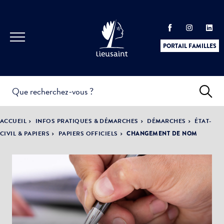
PORTAIL FAMILLES
INFOS
PRATIQUES &
ACTUALITÉS &
ACCUEIL
INFOS PRATIQUES & DÉMARCHES
DÉMARCHES
ÉTAT-
DÉMARCHES
ÉVÈNEMENTS
CIVIL & PAPIERS
PAPIERS OFFICIELS
CHANGEMENT DE NOM
DÉMOCRATIE
LA VILLE
PARTICIPATIVE