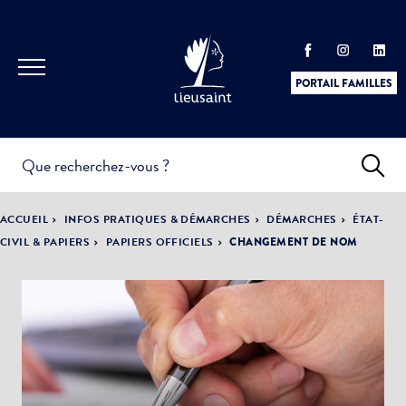
PORTAIL FAMILLES
INFOS
PRATIQUES &
ACTUALITÉS &
ACCUEIL
INFOS PRATIQUES & DÉMARCHES
DÉMARCHES
ÉTAT-
DÉMARCHES
ÉVÈNEMENTS
CIVIL & PAPIERS
PAPIERS OFFICIELS
CHANGEMENT DE NOM
DÉMOCRATIE
LA VILLE
PARTICIPATIVE