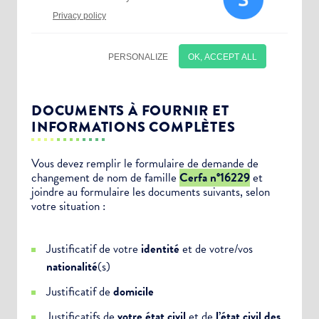
DOCUMENTS À FOURNIR ET
INFORMATIONS COMPLÈTES
Vous devez remplir le formulaire de demande de
changement de nom de famille
Cerfa n°16229
et
Choisissez votre abonnement :
joindre au formulaire les documents suivants, selon
Alertes Mail
votre situation :
Newsletter Culture
Justificatif de votre
identité
et de votre/vos
Newsletter Sport et Vie associative
nationalité
(s)
Justificatif de
domicile
Justificatifs de
votre état civil
et de
l’état civil des