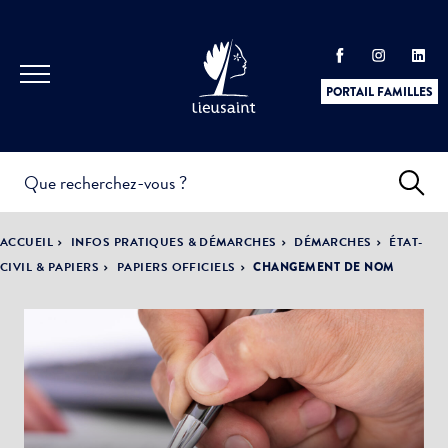
PORTAIL FAMILLES
INFOS
PRATIQUES &
ACTUALITÉS &
ACCUEIL
INFOS PRATIQUES & DÉMARCHES
DÉMARCHES
ÉTAT-
DÉMARCHES
ÉVÈNEMENTS
CIVIL & PAPIERS
PAPIERS OFFICIELS
CHANGEMENT DE NOM
DÉMOCRATIE
LA VILLE
PARTICIPATIVE