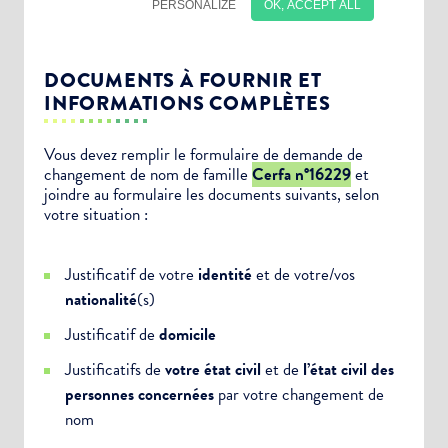
DOCUMENTS À FOURNIR ET
INFORMATIONS COMPLÈTES
Vous devez remplir le formulaire de demande de
changement de nom de famille
Cerfa n°16229
et
joindre au formulaire les documents suivants, selon
Choisissez votre abonnement :
votre situation :
Alertes Mail
Justificatif de votre
identité
et de votre/vos
Newsletter Culture
nationalité
(s)
Newsletter Sport et Vie associative
Justificatif de
domicile
Justificatifs de
votre état civil
et de
l’état civil des
personnes concernées
par votre changement de
nom