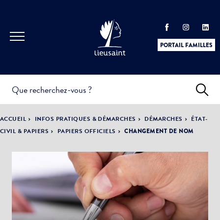
PORTAIL FAMILLES
INFOS
PRATIQUES &
ACTUALITÉS &
ACCUEIL
INFOS PRATIQUES & DÉMARCHES
DÉMARCHES
ÉTAT-
DÉMARCHES
ÉVÈNEMENTS
CIVIL & PAPIERS
PAPIERS OFFICIELS
CHANGEMENT DE NOM
DÉMOCRATIE
LA VILLE
PARTICIPATIVE