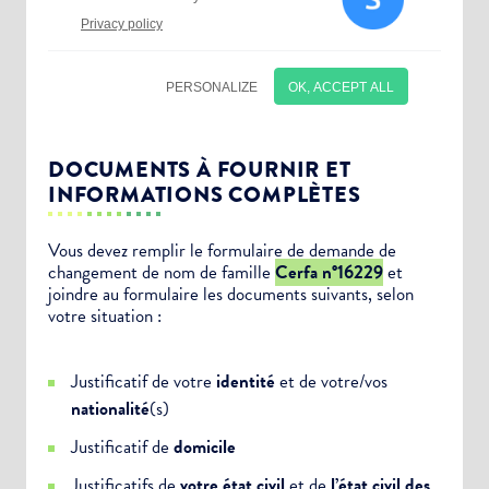
DOCUMENTS À FOURNIR ET
INFORMATIONS COMPLÈTES
Vous devez remplir le formulaire de demande de
changement de nom de famille
Cerfa n°16229
et
Choisissez votre abonnement :
joindre au formulaire les documents suivants, selon
Alertes Mail
votre situation :
Newsletter Culture
Justificatif de votre
identité
et de votre/vos
Newsletter Sport et Vie associative
nationalité
(s)
Justificatif de
domicile
Justificatifs de
votre état civil
et de
l’état civil des