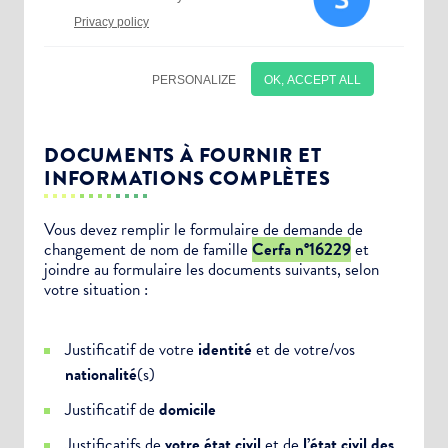
DOCUMENTS À FOURNIR ET
INFORMATIONS COMPLÈTES
Vous devez remplir le formulaire de demande de
changement de nom de famille
Cerfa n°16229
et
Choisissez votre abonnement :
joindre au formulaire les documents suivants, selon
Alertes Mail
votre situation :
Newsletter Culture
Justificatif de votre
identité
et de votre/vos
Newsletter Sport et Vie associative
nationalité
(s)
Justificatif de
domicile
Justificatifs de
votre état civil
et de
l’état civil des