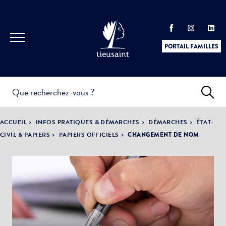
PORTAIL FAMILLES
INFOS
PRATIQUES &
ACTUALITÉS &
ACCUEIL
INFOS PRATIQUES & DÉMARCHES
DÉMARCHES
ÉTAT-
DÉMARCHES
ÉVÈNEMENTS
CIVIL & PAPIERS
PAPIERS OFFICIELS
CHANGEMENT DE NOM
DÉMOCRATIE
LA VILLE
PARTICIPATIVE