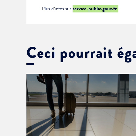
Plus d’infos sur
service-public.gouv.fr
Ceci pourrait ég