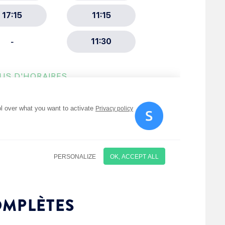
ment :
ciative
OMPLÈTES