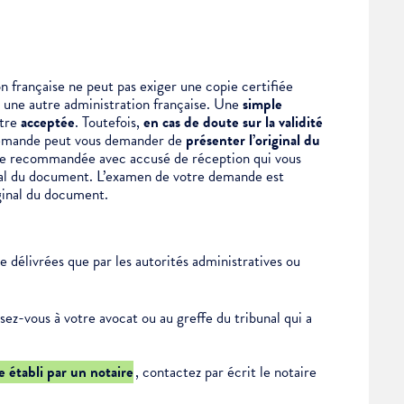
on
française ne peut pas exiger une copie certifiée
r une autre administration française. Une
simple
être
acceptée
. Toutefois,
en cas de doute sur la validité
e demande peut vous demander de
présenter l’original du
tre recommandée avec accusé de réception qui vous
inal du document. L’examen de votre demande est
iginal du document.
 délivrées que par les autorités administratives ou
ssez-vous à votre avocat ou au greffe du tribunal qui a
e établi par un notaire
, contactez par écrit le notaire