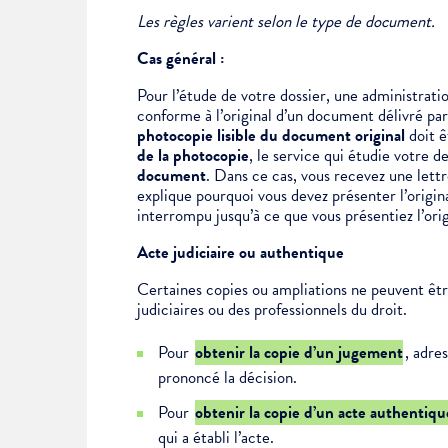
Les règles varient selon le type de document.
Cas général :
Pour l’étude de votre dossier, une
administrati
conforme à l’original d’un document délivré pa
photocopie lisible du document original
doit 
de la photocopie
, le service qui étudie votr
document
. Dans ce cas, vous recevez une let
explique pourquoi vous devez présenter l’orig
interrompu jusqu’à ce que vous présentiez l’or
Acte judiciaire ou authentique
Certaines copies ou
ampliations
ne peuvent être
judiciaires ou des professionnels du droit.
Pour
obtenir la copie d’un jugement
, adre
prononcé la décision.
Pour
obtenir la copie d’un acte authentiqu
qui a établi l’acte.