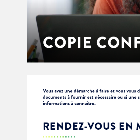
Enfance & jeunesse
Famille
Élus du conseil municipal
Ville bienveillante
Cadre de vie
Logement
Séances du Conseil municipal
Ville éducative
COPIE CON
Culture
État-civil & papiers
Actes administratifs
Ville écologique
Temps libre
Citoyenneté
Solidarité
Location de salles
Vous avez une démarche à faire et vous vous 
documents à fournir est nécessaire ou si une 
informations à connaître.
Annuaires & carte interactive
Urbanisme
RENDEZ-VOUS EN 
Je suis senior