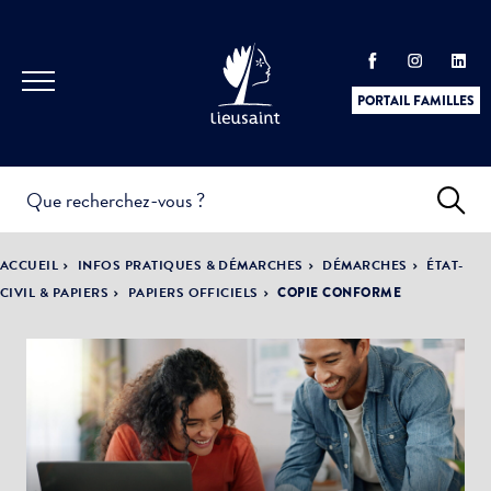
PORTAIL FAMILLES
INFOS
PRATIQUES &
ACTUALITÉS &
ACCUEIL
INFOS PRATIQUES & DÉMARCHES
DÉMARCHES
ÉTAT-
DÉMARCHES
ÉVÈNEMENTS
CIVIL & PAPIERS
PAPIERS OFFICIELS
COPIE CONFORME
DÉMOCRATIE
LA VILLE
PARTICIPATIVE