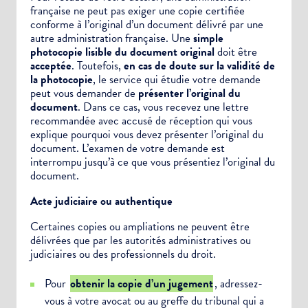
française ne peut pas exiger une copie certifiée
conforme à l’original d’un document délivré par une
autre administration française. Une
simple
photocopie lisible du document original
doit être
acceptée
. Toutefois,
en cas de doute sur la validité de
la photocopie
, le service qui étudie votre demande
peut vous demander de
présenter l’original du
document
. Dans ce cas, vous recevez une lettre
recommandée avec accusé de réception qui vous
explique pourquoi vous devez présenter l’original du
document. L’examen de votre demande est
interrompu jusqu’à ce que vous présentiez l’original du
document.
Choisissez votre abonnement :
Acte judiciaire ou authentique
Alertes Mail
Certaines copies ou
ampliations
ne peuvent être
Newsletter Culture
délivrées que par les autorités administratives ou
Newsletter Sport et Vie associative
judiciaires ou des professionnels du droit.
Pour
obtenir la copie d’un jugement
, adressez-
vous à votre avocat ou au greffe du tribunal qui a