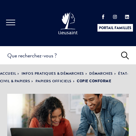
PORTAIL FAMILLES
INFOS
PRATIQUES &
ACTUALITÉS &
ACCUEIL
INFOS PRATIQUES & DÉMARCHES
DÉMARCHES
ÉTAT-
DÉMARCHES
ÉVÈNEMENTS
CIVIL & PAPIERS
PAPIERS OFFICIELS
COPIE CONFORME
DÉMOCRATIE
LA VILLE
PARTICIPATIVE