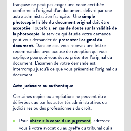
française ne peut pas exiger une copie certifiée
conforme à l’original d’un document délivré par une
autre administration française. Une
simple
photocopie lisible du document original
doit être
acceptée
. Toutefois,
en cas de doute sur la validité de
la photocopie
, le service qui étudie votre demande
peut vous demander de
présenter l’original du
document
. Dans ce cas, vous recevez une lettre
recommandée avec accusé de réception qui vous
explique pourquoi vous devez présenter l’original du
document. L’examen de votre demande est
interrompu jusqu’à ce que vous présentiez l’original du
document.
Choisissez votre abonnement :
Acte judiciaire ou authentique
Alertes Mail
Certaines copies ou
ampliations
ne peuvent être
Newsletter Culture
délivrées que par les autorités administratives ou
Newsletter Sport et Vie associative
judiciaires ou des professionnels du droit.
Pour
obtenir la copie d’un jugement
, adressez-
vous à votre avocat ou au greffe du tribunal qui a