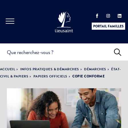
PORTAIL FAMILLES
INFOS
PRATIQUES &
ACTUALITÉS &
ACCUEIL
INFOS PRATIQUES & DÉMARCHES
DÉMARCHES
ÉTAT-
DÉMARCHES
ÉVÈNEMENTS
CIVIL & PAPIERS
PAPIERS OFFICIELS
COPIE CONFORME
DÉMOCRATIE
LA VILLE
PARTICIPATIVE