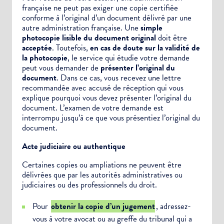
française ne peut pas exiger une copie certifiée
conforme à l’original d’un document délivré par une
autre administration française. Une
simple
photocopie lisible du document original
doit être
acceptée
. Toutefois,
en cas de doute sur la validité de
la photocopie
, le service qui étudie votre demande
peut vous demander de
présenter l’original du
document
. Dans ce cas, vous recevez une lettre
recommandée avec accusé de réception qui vous
explique pourquoi vous devez présenter l’original du
document. L’examen de votre demande est
interrompu jusqu’à ce que vous présentiez l’original du
document.
Choisissez votre abonnement :
Acte judiciaire ou authentique
Alertes Mail
Certaines copies ou
ampliations
ne peuvent être
Newsletter Culture
délivrées que par les autorités administratives ou
Newsletter Sport et Vie associative
judiciaires ou des professionnels du droit.
Pour
obtenir la copie d’un jugement
, adressez-
vous à votre avocat ou au greffe du tribunal qui a