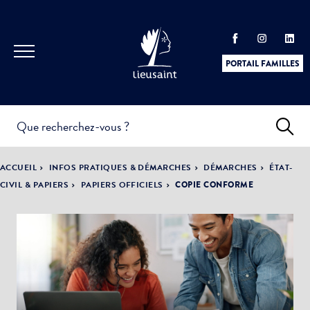
PORTAIL FAMILLES
INFOS
PRATIQUES &
ACTUALITÉS &
ACCUEIL
INFOS PRATIQUES & DÉMARCHES
DÉMARCHES
ÉTAT-
DÉMARCHES
ÉVÈNEMENTS
CIVIL & PAPIERS
PAPIERS OFFICIELS
COPIE CONFORME
DÉMOCRATIE
LA VILLE
PARTICIPATIVE