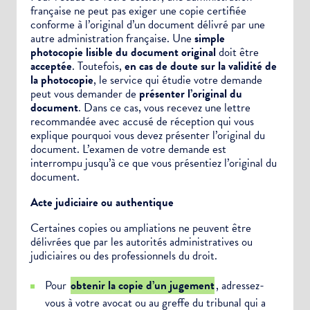
française ne peut pas exiger une copie certifiée
conforme à l’original d’un document délivré par une
autre administration française. Une
simple
photocopie lisible du document original
doit être
acceptée
. Toutefois,
en cas de doute sur la validité de
la photocopie
, le service qui étudie votre demande
peut vous demander de
présenter l’original du
document
. Dans ce cas, vous recevez une lettre
recommandée avec accusé de réception qui vous
explique pourquoi vous devez présenter l’original du
document. L’examen de votre demande est
interrompu jusqu’à ce que vous présentiez l’original du
document.
Choisissez votre abonnement :
Acte judiciaire ou authentique
Alertes Mail
Certaines copies ou
ampliations
ne peuvent être
Newsletter Culture
délivrées que par les autorités administratives ou
Newsletter Sport et Vie associative
judiciaires ou des professionnels du droit.
Pour
obtenir la copie d’un jugement
, adressez-
vous à votre avocat ou au greffe du tribunal qui a