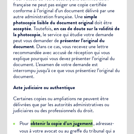
française ne peut pas exiger une copie certifiée
conforme à l’original d’un document délivré par une
autre administration française. Une
simple
photocopie lisible du document original
doit être
acceptée
. Toutefois,
en cas de doute sur la validité de
la photocopie
, le service qui étudie votre demande
peut vous demander de
présenter l’original du
document
. Dans ce cas, vous recevez une lettre
recommandée avec accusé de réception qui vous
explique pourquoi vous devez présenter l’original du
document. L’examen de votre demande est
interrompu jusqu’à ce que vous présentiez l’original du
document.
Choisissez votre abonnement :
Acte judiciaire ou authentique
Alertes Mail
Certaines copies ou
ampliations
ne peuvent être
Newsletter Culture
délivrées que par les autorités administratives ou
Newsletter Sport et Vie associative
judiciaires ou des professionnels du droit.
Pour
obtenir la copie d’un jugement
, adressez-
vous à votre avocat ou au greffe du tribunal qui a