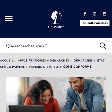
PORTAIL FAMILLES
INFOS
PRATIQUES &
ACTUALITÉS &
ACCUEIL
INFOS PRATIQUES & DÉMARCHES
DÉMARCHES
ÉTAT-
DÉMARCHES
ÉVÈNEMENTS
CIVIL & PAPIERS
PAPIERS OFFICIELS
COPIE CONFORME
DÉMOCRATIE
LA VILLE
PARTICIPATIVE