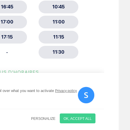
ment :
ciative