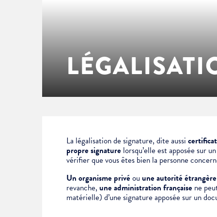
Enfance & jeunesse
Famille
Élus du conseil municipal
Ville bienveillante
Cadre de vie
Logement
Séances du Conseil municipal
Ville éducative
LÉGALISATI
Culture
État-civil & papiers
Actes administratifs
Ville écologique
Temps libre
Citoyenneté
Solidarité
Location de salles
La légalisation de signature, dite aussi
certifica
propre signature
lorsqu’elle est apposée sur u
vérifier que vous êtes bien la personne concer
Annuaires & carte interactive
Urbanisme
Un organisme privé
ou
une autorité étrangère
revanche,
une administration française
ne peut 
matérielle) d’une signature apposée sur un doc
Je suis senior