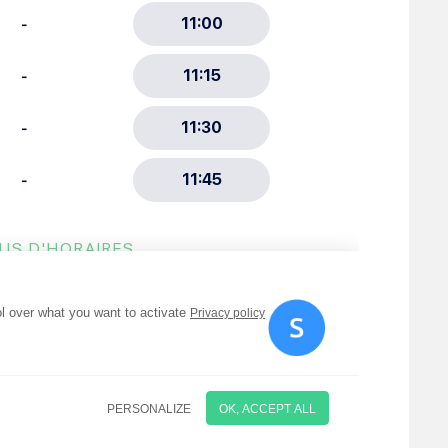
ment :
ciative