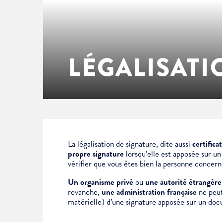
Enfance & jeunesse
Famille
Élus du conseil municipal
Ville bienveillante
Cadre de vie
Logement
Séances du Conseil municipal
Ville éducative
LÉGALISATI
Culture
État-civil & papiers
Actes administratifs
Ville écologique
Temps libre
Citoyenneté
Solidarité
Location de salles
La légalisation de signature, dite aussi
certifica
propre signature
lorsqu’elle est apposée sur u
vérifier que vous êtes bien la personne concer
Annuaires & carte interactive
Urbanisme
Un organisme privé
ou
une autorité étrangère
revanche,
une administration française
ne peut 
matérielle) d’une signature apposée sur un doc
Je suis senior