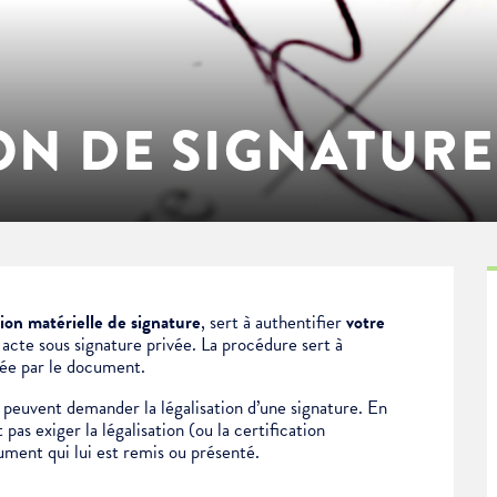
ON DE SIGNATURE
tion matérielle de signature
, sert à authentifier
votre
n
acte sous signature privée.
La procédure sert à
née par le document.
peuvent demander la légalisation d’une signature. En
pas exiger la légalisation (ou la certification
ument qui lui est remis ou présenté.