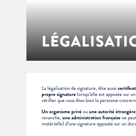
Enfance & jeunesse
Famille
Élus du conseil municipal
Ville bienveillante
Cadre de vie
Logement
Séances du Conseil municipal
Ville éducative
LÉGALISATI
Culture
État-civil & papiers
Actes administratifs
Ville écologique
Temps libre
Citoyenneté
Solidarité
Location de salles
La légalisation de signature, dite aussi
certifica
propre signature
lorsqu’elle est apposée sur u
vérifier que vous êtes bien la personne concer
Annuaires & carte interactive
Urbanisme
Un organisme privé
ou
une autorité étrangère
revanche,
une administration française
ne peut 
matérielle) d’une signature apposée sur un doc
Je suis senior