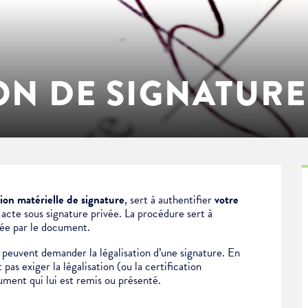
ON DE SIGNATURE
tion matérielle de signature
, sert à authentifier
votre
n
acte sous signature privée.
La procédure sert à
née par le document.
peuvent demander la légalisation d’une signature. En
pas exiger la légalisation (ou la certification
ument qui lui est remis ou présenté.