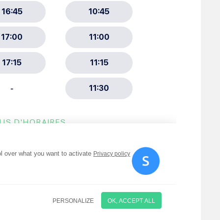
ment :
ciative