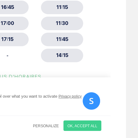
ment :
ciative