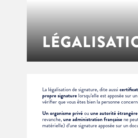
Enfance & jeunesse
Famille
Élus du conseil municipal
Ville bienveillante
Cadre de vie
Logement
Séances du Conseil municipal
Ville éducative
LÉGALISATI
Culture
État-civil & papiers
Actes administratifs
Ville écologique
Temps libre
Citoyenneté
Solidarité
Location de salles
La légalisation de signature, dite aussi
certifica
propre signature
lorsqu’elle est apposée sur u
vérifier que vous êtes bien la personne concer
Annuaires & carte interactive
Urbanisme
Un organisme privé
ou
une autorité étrangère
revanche,
une administration française
ne peut 
matérielle) d’une signature apposée sur un doc
Je suis senior