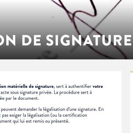
ON DE SIGNATURE
tion matérielle de signature
, sert à authentifier
votre
n
acte sous signature privée.
La procédure sert à
née par le document.
peuvent demander la légalisation d’une signature. En
pas exiger la légalisation (ou la certification
ument qui lui est remis ou présenté.