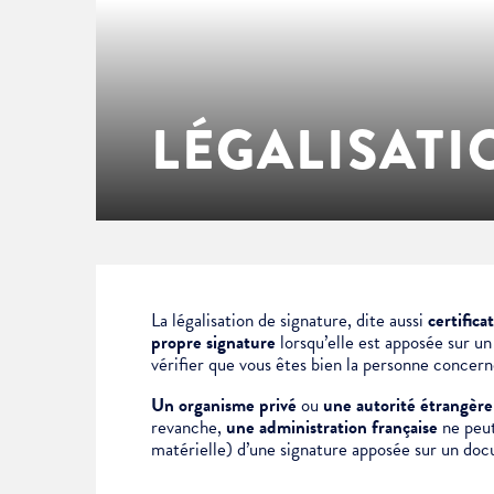
Enfance & jeunesse
Famille
Élus du conseil municipal
Ville bienveillante
Cadre de vie
Logement
Séances du Conseil municipal
Ville éducative
LÉGALISATI
Culture
État-civil & papiers
Actes administratifs
Ville écologique
Temps libre
Citoyenneté
Solidarité
Location de salles
La légalisation de signature, dite aussi
certifica
propre signature
lorsqu’elle est apposée sur u
vérifier que vous êtes bien la personne concer
Annuaires & carte interactive
Urbanisme
Un organisme privé
ou
une autorité étrangère
revanche,
une administration française
ne peut 
matérielle) d’une signature apposée sur un doc
Je suis senior