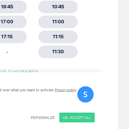
ment :
ciative