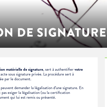
ON DE SIGNATURE
tion matérielle de signature
, sert à authentifier
votre
n
acte sous signature privée.
La procédure sert à
née par le document.
peuvent demander la légalisation d’une signature. En
pas exiger la légalisation (ou la certification
ument qui lui est remis ou présenté.