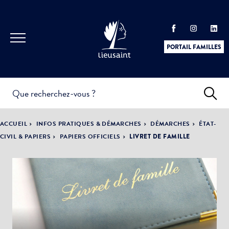
PORTAIL FAMILLES
INFOS
PRATIQUES &
ACTUALITÉS &
ACCUEIL
INFOS PRATIQUES & DÉMARCHES
DÉMARCHES
ÉTAT-
DÉMARCHES
ÉVÈNEMENTS
CIVIL & PAPIERS
PAPIERS OFFICIELS
LIVRET DE FAMILLE
DÉMOCRATIE
LA VILLE
PARTICIPATIVE