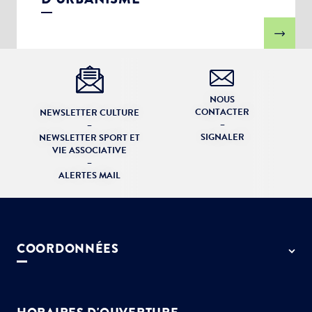
NOUS
CONTACTER
NEWSLETTER CULTURE
–
–
SIGNALER
NEWSLETTER SPORT ET
VIE ASSOCIATIVE
–
ALERTES MAIL
COORDONNÉES
50 rue de Paris - 77127 Lieusaint
01 64 13 55 55