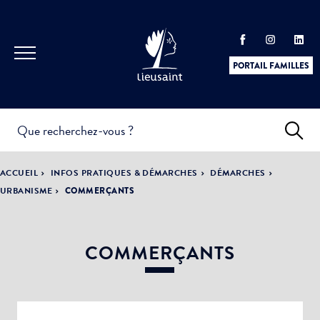
PORTAIL FAMILLES
INFOS
PRATIQUES &
ACTUALITÉS &
ACCUEIL
INFOS PRATIQUES & DÉMARCHES
DÉMARCHES
DÉMARCHES
ÉVÈNEMENTS
URBANISME
COMMERÇANTS
COMMERÇANTS
DÉMOCRATIE
LA VILLE
PARTICIPATIVE