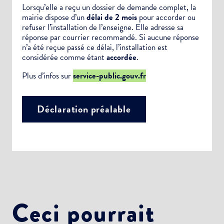
Lorsqu’elle a reçu un dossier de demande complet, la
mairie dispose d’un
délai de 2 mois
pour accorder ou
refuser l’installation de l’enseigne. Elle adresse sa
réponse par courrier recommandé. Si aucune réponse
n’a été reçue passé ce délai, l’installation est
considérée comme étant
accordée
.
Plus d’infos sur
service-public.gouv.fr
Déclaration préalable
Choisissez votre abonnement :
Alertes Mail
Ceci pourrait
Newsletter Culture
Newsletter Sport et Vie associative