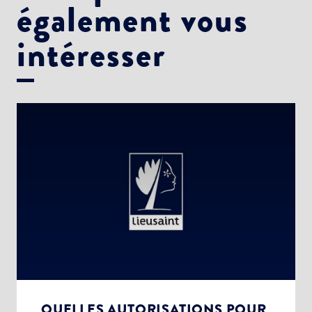
également vous
intéresser
QUELLES AUTORISATIONS POUR