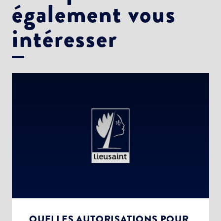
également vous
intéresser
QUELLES AUTORISATIONS POUR