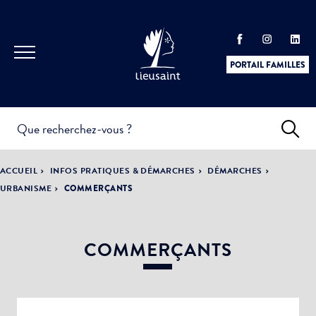
PORTAIL FAMILLES
INFOS
PRATIQUES &
ACTUALITÉS &
ACCUEIL
INFOS PRATIQUES & DÉMARCHES
DÉMARCHES
DÉMARCHES
ÉVÈNEMENTS
URBANISME
COMMERÇANTS
COMMERÇANTS
DÉMOCRATIE
LA VILLE
PARTICIPATIVE