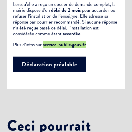
Lorsqu’elle a reçu un dossier de demande complet, la
mairie dispose d’un
délai de 2 mois
pour accorder ou
refuser l’installation de l’enseigne. Elle adresse sa
réponse par courrier recommandé. Si aucune réponse
n’a été reçue passé ce délai, l’installation est
considérée comme étant
accordée
.
Plus d’infos sur
service-public.gouv.fr
Déclaration préalable
Choisissez votre abonnement :
Alertes Mail
Ceci pourrait
Newsletter Culture
Newsletter Sport et Vie associative