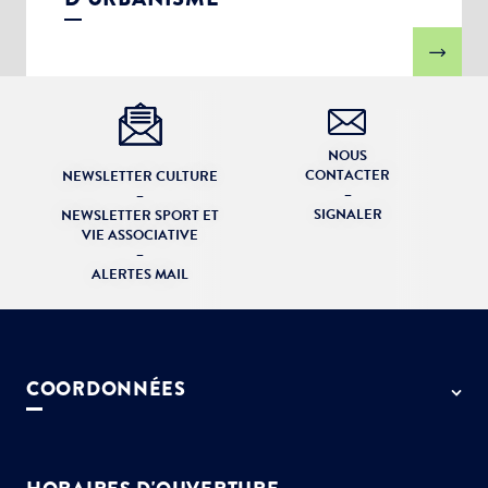
NOUS
CONTACTER
NEWSLETTER CULTURE
–
–
SIGNALER
NEWSLETTER SPORT ET
VIE ASSOCIATIVE
–
ALERTES MAIL
COORDONNÉES
50 rue de Paris - 77127 Lieusaint
01 64 13 55 55