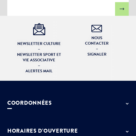
NOUS
CONTACTER
NEWSLETTER CULTURE
–
–
SIGNALER
NEWSLETTER SPORT ET
VIE ASSOCIATIVE
–
ALERTES MAIL
COORDONNÉES
50 rue de Paris - 77127 Lieusaint
01 64 13 55 55
HORAIRES D'OUVERTURE