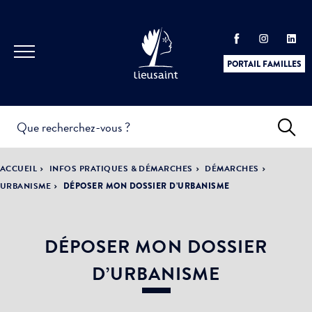
PORTAIL FAMILLES
INFOS
PRATIQUES &
ACTUALITÉS &
ACCUEIL
INFOS PRATIQUES & DÉMARCHES
DÉMARCHES
DÉMARCHES
ÉVÈNEMENTS
URBANISME
DÉPOSER MON DOSSIER D’URBANISME
DÉPOSER MON DOSSIER
DÉMOCRATIE
LA VILLE
PARTICIPATIVE
D’URBANISME