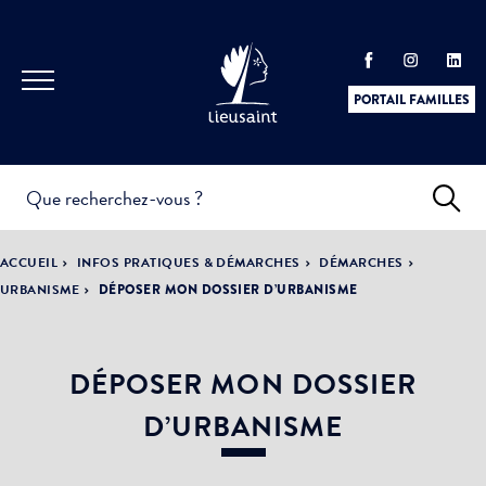
PORTAIL FAMILLES
INFOS
PRATIQUES &
ACTUALITÉS &
ACCUEIL
INFOS PRATIQUES & DÉMARCHES
DÉMARCHES
DÉMARCHES
ÉVÈNEMENTS
URBANISME
DÉPOSER MON DOSSIER D’URBANISME
DÉPOSER MON DOSSIER
DÉMOCRATIE
LA VILLE
PARTICIPATIVE
D’URBANISME