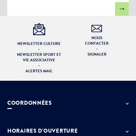
NOUS
CONTACTER
NEWSLETTER CULTURE
–
–
SIGNALER
NEWSLETTER SPORT ET
VIE ASSOCIATIVE
–
ALERTES MAIL
COORDONNÉES
50 rue de Paris - 77127 Lieusaint
01 64 13 55 55
HORAIRES D'OUVERTURE