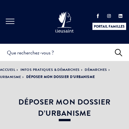
PORTAIL FAMILLES
INFOS
PRATIQUES &
ACTUALITÉS &
ACCUEIL
INFOS PRATIQUES & DÉMARCHES
DÉMARCHES
DÉMARCHES
ÉVÈNEMENTS
URBANISME
DÉPOSER MON DOSSIER D’URBANISME
DÉPOSER MON DOSSIER
DÉMOCRATIE
LA VILLE
PARTICIPATIVE
D’URBANISME