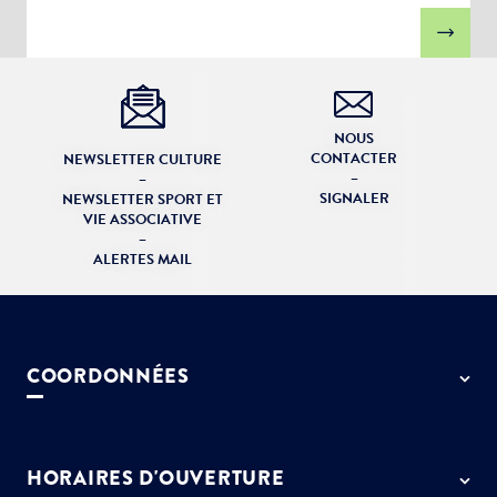
NOUS
CONTACTER
NEWSLETTER CULTURE
–
–
SIGNALER
NEWSLETTER SPORT ET
VIE ASSOCIATIVE
–
ALERTES MAIL
COORDONNÉES
50 rue de Paris - 77127 Lieusaint
01 64 13 55 55
HORAIRES D'OUVERTURE