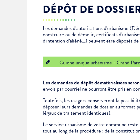
DÉPÔT DE DOSSIE
Enfance & jeunesse
Famille
Élus du conseil municipal
Ville bienveillante
Les demandes d’autorisations d’urbanisme (Déc
Cadre de vie
Logement
Séances du Conseil municipal
Ville éducative
construire ou de démolir, certificats d’urbanis
d’intention d’aliéné…) peuvent être déposés de f
Culture
État-civil & papiers
Actes administratifs
Ville écologique
Guiche unique urbanisme - Grand Pari
Temps libre
Citoyenneté
Les demandes de dépôt dématérialisées seront
Solidarité
Location de salles
envois par courriel ne pourront être pris en co
Toutefois, les usagers conserveront la possibil
déposer leurs demandes de dossier au format pap
Annuaires & carte interactive
Urbanisme
légaux de traitement identiques).
Le service urbanisme de votre commune reste v
Je suis senior
tout au long de la procédure : de la constituti