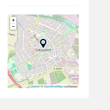
+
−
Leaflet
| ©
OpenStreetMap
contributors