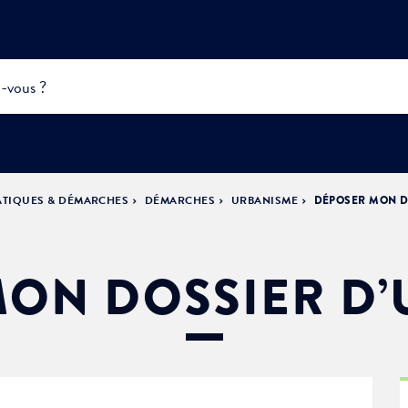
ATIQUES & DÉMARCHES
DÉMARCHES
URBANISME
DÉPOSER MON D
INFOS
PRATIQUES &
ACTUALITÉS &
DÉMOCRATIE
DÉMARCHES
ÉVÈNEMENTS
LA VILLE
PARTICIPATIVE
ON DOSSIER D