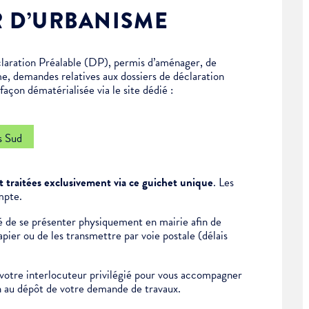
R D’URBANISME
laration Préalable (DP), permis d’aménager, de
me, demandes relatives aux dossiers de déclaration
açon dématérialisée via le site dédié :
s Sud
 traitées exclusivement via ce guichet unique
. Les
mpte.
ité de se présenter physiquement en mairie afin de
ier ou de les transmettre par voie postale (délais
otre interlocuteur privilégié pour vous accompagner
on au dépôt de votre demande de travaux.