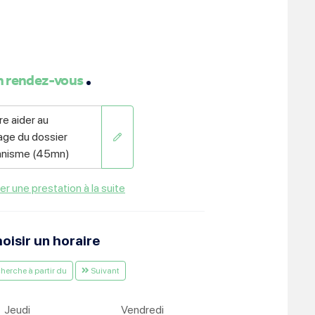
ment :