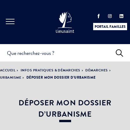
PORTAIL FAMILLES
INFOS
PRATIQUES &
ACTUALITÉS &
ACCUEIL
INFOS PRATIQUES & DÉMARCHES
DÉMARCHES
DÉMARCHES
ÉVÈNEMENTS
URBANISME
DÉPOSER MON DOSSIER D’URBANISME
DÉPOSER MON DOSSIER
DÉMOCRATIE
LA VILLE
PARTICIPATIVE
D’URBANISME