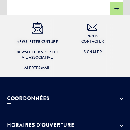
NOUS
CONTACTER
NEWSLETTER CULTURE
–
–
SIGNALER
NEWSLETTER SPORT ET
VIE ASSOCIATIVE
–
ALERTES MAIL
COORDONNÉES
50 rue de Paris - 77127 Lieusaint
01 64 13 55 55
HORAIRES D'OUVERTURE