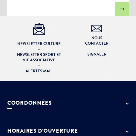
NOUS
CONTACTER
NEWSLETTER CULTURE
–
–
SIGNALER
NEWSLETTER SPORT ET
VIE ASSOCIATIVE
–
ALERTES MAIL
COORDONNÉES
50 rue de Paris - 77127 Lieusaint
01 64 13 55 55
HORAIRES D'OUVERTURE