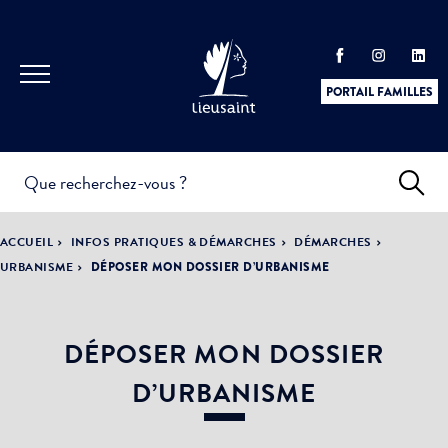
PORTAIL FAMILLES
INFOS
PRATIQUES &
ACTUALITÉS &
ACCUEIL
INFOS PRATIQUES & DÉMARCHES
DÉMARCHES
DÉMARCHES
ÉVÈNEMENTS
URBANISME
DÉPOSER MON DOSSIER D’URBANISME
DÉPOSER MON DOSSIER
DÉMOCRATIE
LA VILLE
PARTICIPATIVE
D’URBANISME