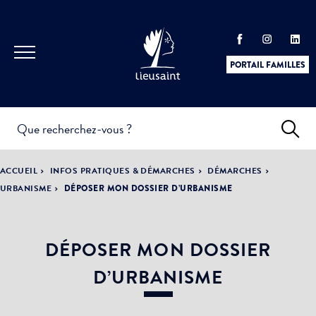
PORTAIL FAMILLES
INFOS
PRATIQUES &
ACTUALITÉS &
ACCUEIL
INFOS PRATIQUES & DÉMARCHES
DÉMARCHES
DÉMARCHES
ÉVÈNEMENTS
URBANISME
DÉPOSER MON DOSSIER D’URBANISME
DÉPOSER MON DOSSIER
DÉMOCRATIE
LA VILLE
PARTICIPATIVE
D’URBANISME