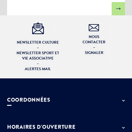
NOUS
CONTACTER
NEWSLETTER CULTURE
–
–
SIGNALER
NEWSLETTER SPORT ET
VIE ASSOCIATIVE
–
ALERTES MAIL
COORDONNÉES
50 rue de Paris - 77127 Lieusaint
01 64 13 55 55
HORAIRES D'OUVERTURE