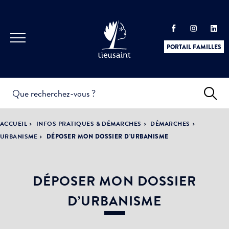
PORTAIL FAMILLES
INFOS
PRATIQUES &
ACTUALITÉS &
ACCUEIL
INFOS PRATIQUES & DÉMARCHES
DÉMARCHES
DÉMARCHES
ÉVÈNEMENTS
URBANISME
DÉPOSER MON DOSSIER D’URBANISME
DÉPOSER MON DOSSIER
DÉMOCRATIE
LA VILLE
PARTICIPATIVE
D’URBANISME