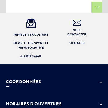
NOUS
CONTACTER
NEWSLETTER CULTURE
–
–
SIGNALER
NEWSLETTER SPORT ET
VIE ASSOCIATIVE
–
ALERTES MAIL
COORDONNÉES
50 rue de Paris - 77127 Lieusaint
01 64 13 55 55
HORAIRES D'OUVERTURE