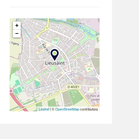
+
−
Leaflet
| ©
OpenStreetMap
contributors