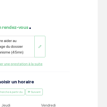
ment :