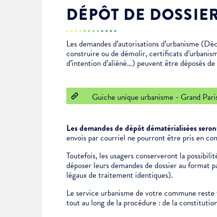
DÉPÔT DE DOSSIE
Enfance & jeunesse
Famille
Élus du conseil municipal
Ville bienveillante
Les demandes d’autorisations d’urbanisme (Déc
Cadre de vie
Logement
Séances du Conseil municipal
Ville éducative
construire ou de démolir, certificats d’urbanis
d’intention d’aliéné…) peuvent être déposés de f
Culture
État-civil & papiers
Actes administratifs
Ville écologique
Guiche unique urbanisme - Grand Pari
Temps libre
Citoyenneté
Les demandes de dépôt dématérialisées seront
Solidarité
Location de salles
envois par courriel ne pourront être pris en co
Toutefois, les usagers conserveront la possibil
déposer leurs demandes de dossier au format pap
Annuaires & carte interactive
Urbanisme
légaux de traitement identiques).
Le service urbanisme de votre commune reste v
Je suis senior
tout au long de la procédure : de la constituti