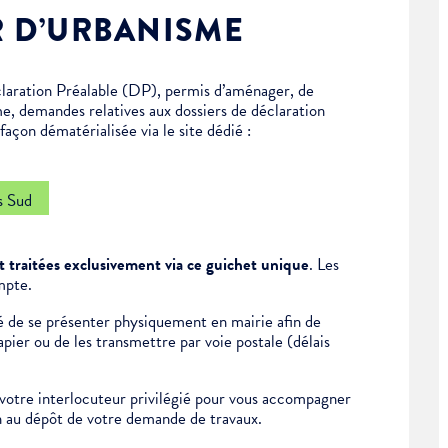
R D’URBANISME
laration Préalable (DP), permis d’aménager, de
me, demandes relatives aux dossiers de déclaration
açon dématérialisée via le site dédié :
s Sud
 traitées exclusivement via ce guichet unique
. Les
mpte.
ité de se présenter physiquement en mairie afin de
ier ou de les transmettre par voie postale (délais
otre interlocuteur privilégié pour vous accompagner
on au dépôt de votre demande de travaux.