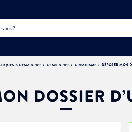
ATIQUES & DÉMARCHES
DÉMARCHES
URBANISME
DÉPOSER MON D
INFOS
PRATIQUES &
ACTUALITÉS &
DÉMOCRATIE
DÉMARCHES
ÉVÈNEMENTS
LA VILLE
PARTICIPATIVE
ON DOSSIER D