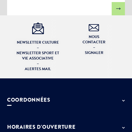
NOUS
CONTACTER
NEWSLETTER CULTURE
–
–
SIGNALER
NEWSLETTER SPORT ET
VIE ASSOCIATIVE
–
ALERTES MAIL
COORDONNÉES
50 rue de Paris - 77127 Lieusaint
01 64 13 55 55
HORAIRES D'OUVERTURE