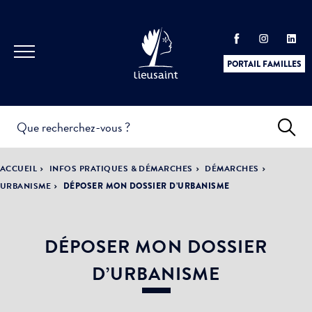
PORTAIL FAMILLES
INFOS
PRATIQUES &
ACTUALITÉS &
ACCUEIL
INFOS PRATIQUES & DÉMARCHES
DÉMARCHES
DÉMARCHES
ÉVÈNEMENTS
URBANISME
DÉPOSER MON DOSSIER D’URBANISME
DÉPOSER MON DOSSIER
DÉMOCRATIE
LA VILLE
PARTICIPATIVE
D’URBANISME