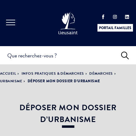
PORTAIL FAMILLES
INFOS
PRATIQUES &
ACTUALITÉS &
ACCUEIL
INFOS PRATIQUES & DÉMARCHES
DÉMARCHES
DÉMARCHES
ÉVÈNEMENTS
URBANISME
DÉPOSER MON DOSSIER D’URBANISME
DÉPOSER MON DOSSIER
DÉMOCRATIE
LA VILLE
PARTICIPATIVE
D’URBANISME