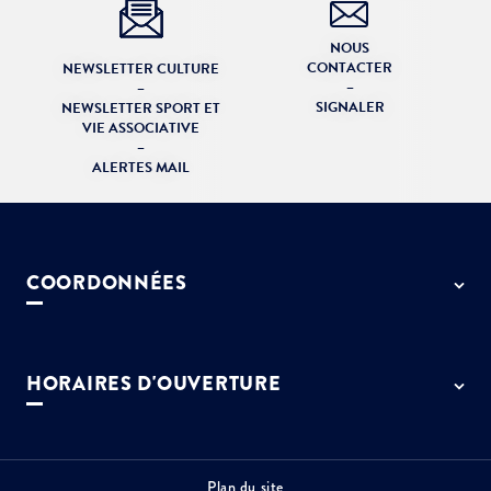
NOUS
CONTACTER
NEWSLETTER CULTURE
–
–
SIGNALER
NEWSLETTER SPORT ET
VIE ASSOCIATIVE
–
ALERTES MAIL
COORDONNÉES
50 rue de Paris - 77127 Lieusaint
01 64 13 55 55
HORAIRES D'OUVERTURE
contact@ville-lieusaint.fr
Lundi, mercredi, jeudi et vendredi
de 9h à 12h et de 14h à 17h30
Mardi de 14h à 17h30
Plan du site